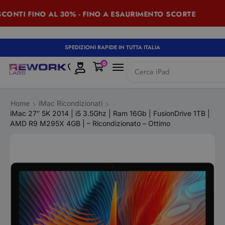
TI FINO AL 30% - FINO A ESAURIMENTO SCORTE
SUM
SPEDIZIONI RAPIDE IN TUTTA ITALIA
0
Cerca
iPad
Home
iMac Ricondizionati
iMac 27″ 5K 2014 | i5 3.5Ghz | Ram 16Gb | FusionDrive 1TB |
AMD R9 M295X 4GB | – Ricondizionato – Ottimo