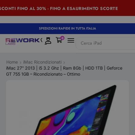
TI FINO AL 30% - FINO A ESAURIMENTO SCORTE
SU
SPEDIZIONI RAPIDE IN TUTTA ITALIA
0
Cerca
iPad
Home
iMac Ricondizionati
iMac 27″ 2013 | i5 3.2 Ghz | Ram 8Gb | HDD 1TB | Geforce
GT 755 1GB – Ricondizionato – Ottimo