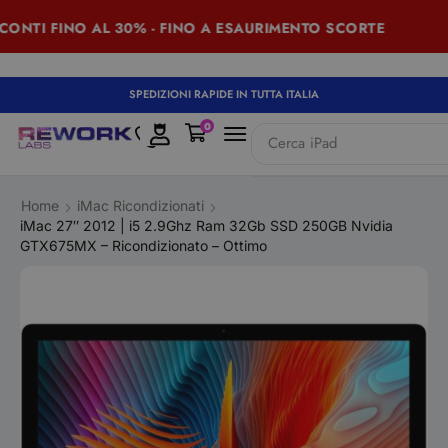
TI FINO AL 30% - FINO A ESAURIMENTO SCORTE
SUM
SPEDIZIONI RAPIDE IN TUTTA ITALIA
0
Cerca
iPad
Home
iMac Ricondizionati
iMac 27″ 2012 | i5 2.9Ghz Ram 32Gb SSD 250GB Nvidia
GTX675MX – Ricondizionato – Ottimo