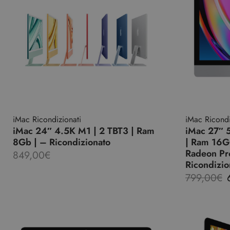
iMac Ricondizionati
iMac Ricondi
iMac 24″ 4.5K M1 | 2 TBT3 | Ram
iMac 27″ 
8Gb | – Ricondizionato
| Ram 16Gb
Radeon P
849,00
€
Ricondizio
799,00
€