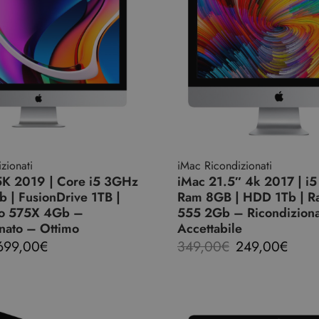
zionati
iMac Ricondizionati
5K 2019 | Core i5 3GHz
iMac 21.5″ 4k 2017 | i5
 | FusionDrive 1TB |
Ram 8GB | HDD 1Tb | R
ro 575X 4Gb –
555 2Gb – Ricondizion
nato – Ottimo
Accettabile
699,00
€
349,00
€
249,00
€