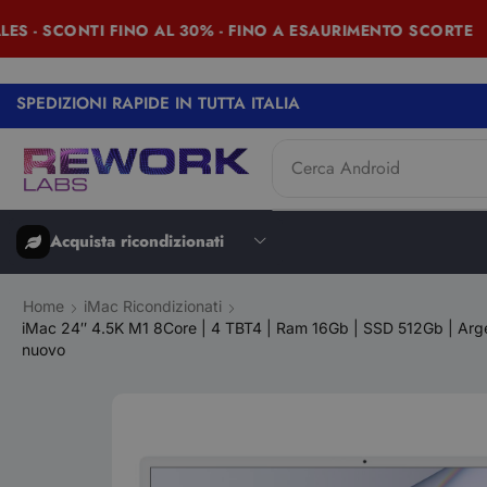
- SCONTI FINO AL 30% - FINO A ESAURIMENTO SCORTE
SPEDIZIONI RAPIDE IN TUTTA ITALIA
Cerca
Android
Acquista ricondizionati
Home
iMac Ricondizionati
iMac 24″ 4.5K M1 8Core | 4 TBT4 | Ram 16Gb | SSD 512Gb | Arg
nuovo