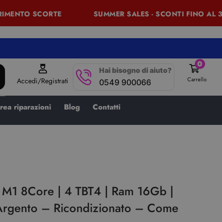
MENTO SCORTE
SUMMER SALES - SCONTI FINO AL 30%
0
Hai bisogno di aiuto?
Carrello
Accedi/Registrati
0549 900066
rea riparazioni
Blog
Contatti
 M1 8Core | 4 TBT4 | Ram 16Gb |
rgento – Ricondizionato – Come