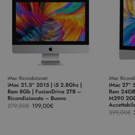
iMac Ricondizionati
iMac Ricondi
iMac 21.5″ 2015 | i5 2.8Ghz |
iMac 27″ 5
Ram 8Gb | FusionDrive 2TB –
Ram 24GB
Ricondizionato – Buono
M290 2GB 
Accettabil
279,00
€
199,00
€
399,00
€