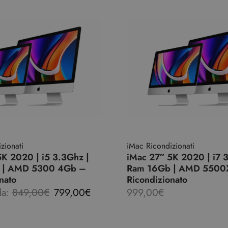
zionati
iMac Ricondizionati
5K 2020 | i5 3.3Ghz |
iMac 27″ 5K 2020 | i7 
 | AMD 5300 4Gb –
Ram 16Gb | AMD 5500
nato
Ricondizionato
da:
849,00
€
799,00
€
999,00
€