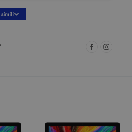
 simili
?