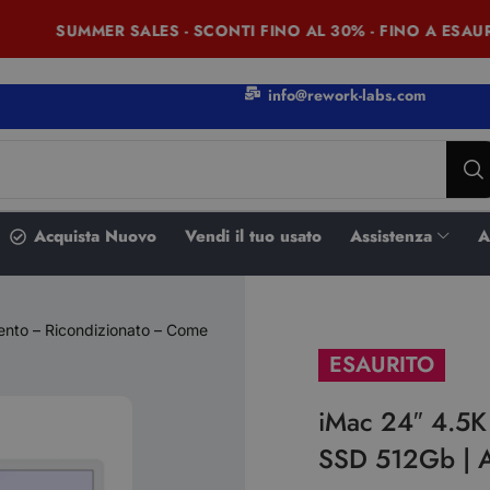
SUMMER SALES - SCONTI FINO AL 30% - FINO A ESAURI
info@rework-labs.com
Acquista Nuovo
Vendi il tuo usato
Assistenza
A
ento – Ricondizionato – Come
ESAURITO
iMac 24″ 4.5K
SSD 512Gb | A