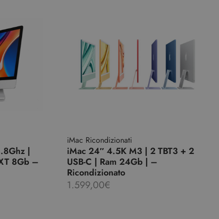
iMac Ricondizionati
3.8Ghz |
iMac 24″ 4.5K M3 | 2 TBT3 + 2
XT 8Gb –
USB-C | Ram 24Gb | –
Ricondizionato
1.599,00
€