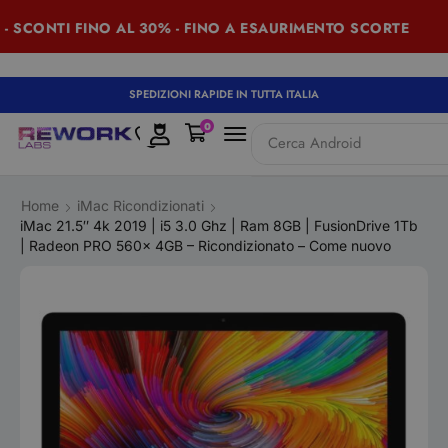
ONTI FINO AL 30% - FINO A ESAURIMENTO SCORTE
S
SPEDIZIONI RAPIDE IN TUTTA ITALIA
0
Cerca
iPad
Home
iMac Ricondizionati
iMac 21.5″ 4k 2019 | i5 3.0 Ghz | Ram 8GB | FusionDrive 1Tb
| Radeon PRO 560x 4GB – Ricondizionato – Come nuovo