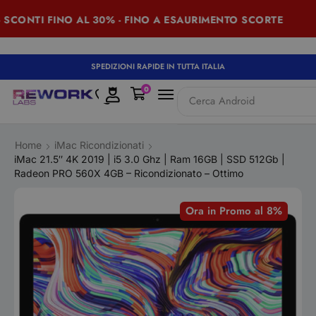
SCONTI FINO AL 30% - FINO A ESAURIMENTO SCORTE
SPEDIZIONI RAPIDE IN TUTTA ITALIA
0
Cerca
iPad
Home
iMac Ricondizionati
iMac 21.5″ 4K 2019 | i5 3.0 Ghz | Ram 16GB | SSD 512Gb |
Radeon PRO 560X 4GB – Ricondizionato – Ottimo
Ora in Promo al 8%