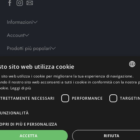
Informazioni
Account
Prodotti più popolari
to sito web utilizza cookie
Orari
sito web utilizza i cookie per migliorare la tua esperienza di navigazione.
Lun-ven: 9.30-19.30 - Sab: 10-13 | 15.30-19.30 - Domenica: chiuso
ITALIAN
ando il nostro sito web acconsenti a tutti i cookie in conformità con la nostra p
ookie.
Leggi di più
ENGLISH
STRETTAMENTE NECESSARI
PERFORMANCE
TARGETI
Pagamenti sicuri
GERMAN
FRENCH
FUNZIONALITÀ
RUSSIAN
OPRI DI PIÙ E PERSONALIZZA
ACCETTA
RIFIUTA
Copyright© Rework Labs S.r.l – Powered by Rework-Labs