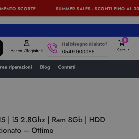
ENTO SCORTE
SUMMER SALES - SCONTI FINO AL 30% 
0
Hai bisogno di aiuto?
Carrello
Accedi/Registrati
0549 900066
rea riparazioni
Blog
Contatti
15 | i5 2.8Ghz | Ram 8Gb | HDD
zionato – Ottimo