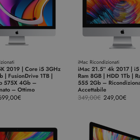
zionati
iMac Ricondizionati
5K 2019 | Core i5 3GHz
iMac 21.5″ 4k 2017 | i5
 | FusionDrive 1TB |
Ram 8GB | HDD 1Tb | R
ro 575X 4Gb –
555 2Gb – Ricondizion
nato – Ottimo
Accettabile
699,00
€
349,00
€
249,00
€