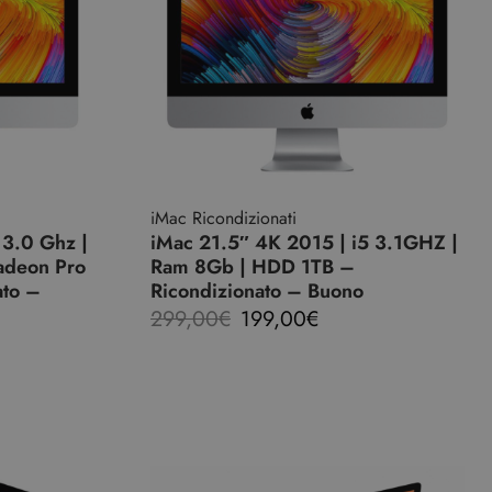
iMac Ricondizionati
 3.0 Ghz |
iMac 21.5″ 4K 2015 | i5 3.1GHZ |
adeon Pro
Ram 8Gb | HDD 1TB –
ato –
Ricondizionato – Buono
299,00
€
199,00
€