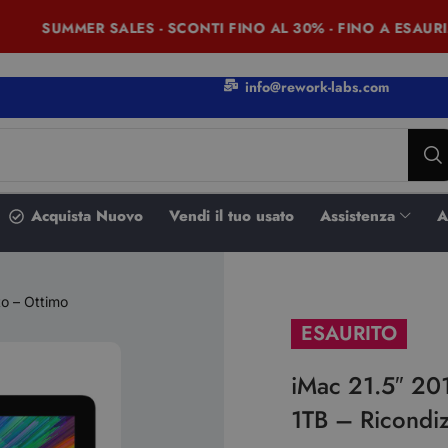
SUMMER SALES - SCONTI FINO AL 30% - FINO A ESAURIM
info@rework-labs.com
Acquista Nuovo
Vendi il tuo usato
Assistenza
A
to – Ottimo
ESAURITO
iMac 21.5″ 20
1TB – Ricondi