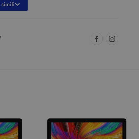
 simili
?