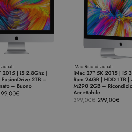
zionati
iMac Ricondizionati
 2015 | i5 2.8Ghz |
iMac 27″ 5K 2015 | i5 3
 FusionDrive 2TB –
Ram 24GB | HDD 1TB |
onato – Buono
M290 2GB – Ricondizio
Accettabile
199,00
€
399,00
€
299,00
€