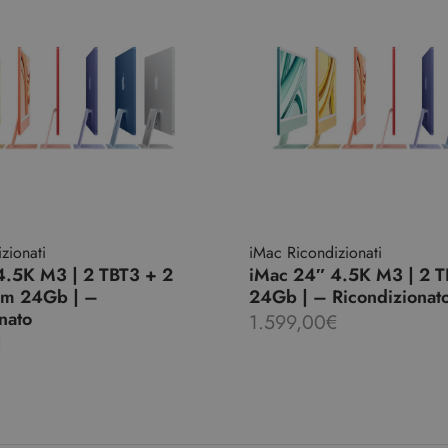
zionati
iMac Ricondizionati
4.5K M3 | 2 TBT3 + 2
iMac 24″ 4.5K M3 | 2 T
am 24Gb | –
24Gb | – Ricondizionat
nato
1.599,00
€
€