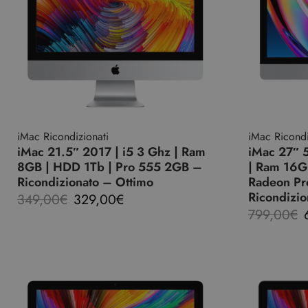
iMac Ricondizionati
iMac Ricondi
iMac 21.5″ 2017 | i5 3 Ghz | Ram
iMac 27″ 
8GB | HDD 1Tb | Pro 555 2GB –
| Ram 16Gb
Ricondizionato – Ottimo
Radeon P
Ricondizio
349,00
€
329,00
€
799,00
€