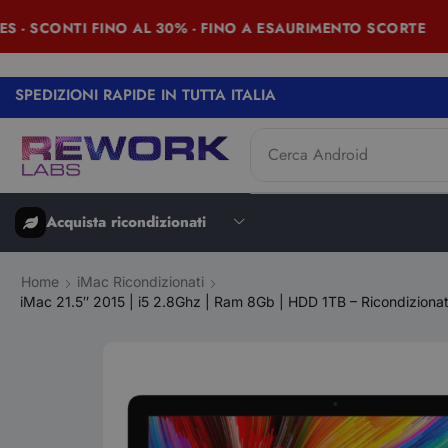
 SCONTI FINO AL 30% - FINO A ESAURIMENTO SCORTE
SPEDIZIONI RAPIDE IN TUTTA ITALIA
Cerca
Android
Acquista ricondizionati
Home
iMac Ricondizionati
iMac 21.5″ 2015 | i5 2.8Ghz | Ram 8Gb | HDD 1TB – Ricondiziona