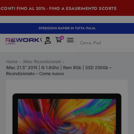
TI FINO AL 30% - FINO A ESAURIMENTO SCORTE
SUM
SPEDIZIONI RAPIDE IN TUTTA ITALIA
0
Cerca
iPad
Home
iMac Ricondizionati
iMac 21.5″ 2015 | i5 1.6Ghz | Ram 8Gb | SSD 250Gb –
Ricondizionato – Come nuovo