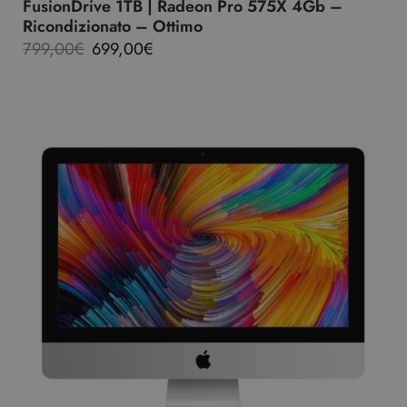
FusionDrive 1TB | Radeon Pro 575X 4Gb –
Ricondizionato – Ottimo
799,00
€
699,00
€