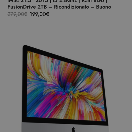
iMac 21.5″ 2015 | i5 2.8Ghz | Ram 8Gb |
FusionDrive 2TB – Ricondizionato – Buono
279,00
€
199,00
€