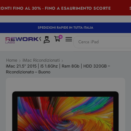
I FINO AL 30% - FINO A ESAURIMENTO SCORTE
SUMM
SPEDIZIONI RAPIDE IN TUTTA ITALIA
0
Cerca
iPad
Home
iMac Ricondizionati
iMac 21.5″ 2015 | i5 1.6Ghz | Ram 8Gb | HDD 320GB –
Ricondizionato – Buono