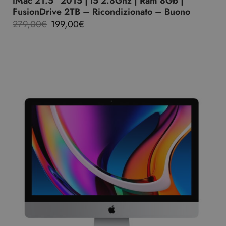
iMac 21.5″ 2015 | i5 2.8Ghz | Ram 8Gb |
FusionDrive 2TB – Ricondizionato – Buono
279,00
€
199,00
€