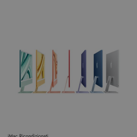
iMac Ricondizionati