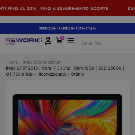
FINO AL 30% - FINO A ESAURIMENTO SCORTE
SUMMER
SPEDIZIONI RAPIDE IN TUTTA ITALIA
0
Cerca
iPhone
Home
iMac Ricondizionati
iMac 21.5″ 2013 | Core i7 3.1Ghz | Ram 16Gb | SSD 256Gb |
GT 750m 1Gb – Ricondizionato – Ottimo