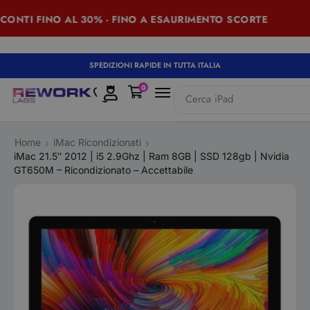
TI FINO AL 30% - FINO A ESAURIMENTO SCORTE
SUM
SPEDIZIONI RAPIDE IN TUTTA ITALIA
0
Cerca
iPad
Home
iMac Ricondizionati
iMac 21.5″ 2012 | i5 2.9Ghz | Ram 8GB | SSD 128gb | Nvidia
GT650M – Ricondizionato – Accettabile