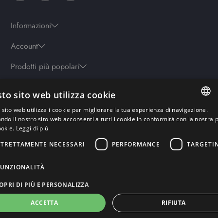
Informazioni
Account
Prodotti più popolari
to sito web utilizza cookie
Orari
sito web utilizza i cookie per migliorare la tua esperienza di navigazione.
Lun-ven: 9.30-19.30 - Sab: 10-13 | 15.30-19.30 - Domenica: chiuso
ITALIAN
ando il nostro sito web acconsenti a tutti i cookie in conformità con la nostra p
ookie.
Leggi di più
ENGLISH
STRETTAMENTE NECESSARI
PERFORMANCE
TARGETI
Pagamenti sicuri
GERMAN
FRENCH
FUNZIONALITÀ
RUSSIAN
OPRI DI PIÙ E PERSONALIZZA
ACCETTA
RIFIUTA
Copyright© Rework Labs S.r.l – Powered by Rework-Labs