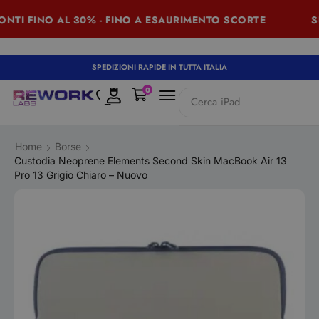
I FINO AL 30% - FINO A ESAURIMENTO SCORTE
SUMM
SPEDIZIONI RAPIDE IN TUTTA ITALIA
0
Cerca
iPad
Home
Borse
Custodia Neoprene Elements Second Skin MacBook Air 13
Pro 13 Grigio Chiaro – Nuovo